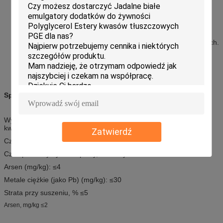
Ten produkt jest bezpieczny zgodnie z krajowymi normami
bezpieczeństwa żywności GB 2760.
Efekt odpieniania jest znaczący przy niskiej dawce i może
wyeliminować bąbelki w ciągu 1-5 sekund.
Ma szerokie zastosowanie w odmianach systemów bąbelkowych.
Ten produkt jest stabilny w środowisku kwaśnym, zasadowym i
wysokotemperaturowym z dobrą dyspersyjnością wody.
Specyfikacja:
Wygląd Jasnożółte woskowe kulki lub proszek o zapachu estrów
kwasów tłuszczowych
Zatwierdź
Czas odpieniania, sekundy ≤50
Czas powstrzymywania piany, sekundy ≤40
Arsen (mg/kg): ≤4
Metale ciężkie (jako Pb) (mg/kg): ≤30
Strata przy suszeniu, % ≤5
Arsen, mg/kg ≤2