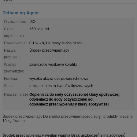
Defoaming Agent
Orzecznictwo:
ISO
Czas
≤50 sekund
odpieniania:
Dawkowanie:
0,1％～0,3％ masy suchej fasoli
Nazwa
Środek przeciwpieniący
produktu:
Wygląd
Jasnożółte woskowe koraliki
zewnętrzny:
Funkcja:
wysoka aktywność powierzchniowa
Smak:
o zapachu estru kwasów tłuszczowych
Odpieniacz do sody oczyszczonej klasy spożywczej
Najważniejsze:
,
odpieniacz do sody oczyszczonej soi
,
odpieniacz przeciwpieniący klasy spożywczej
Środek przeciwpieniący Do środka przeciwpieniącego soję i produkty mleczne
10 kg / karton
Środek przeciwpieniący węglan wapnia Brak uszkodzeń silna zdolność