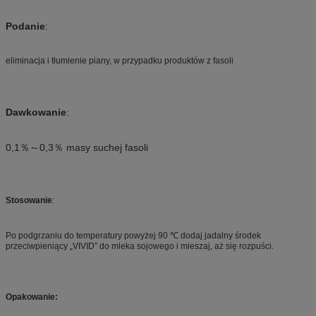
Podanie
:
eliminacja i tłumienie piany, w przypadku produktów z fasoli
Dawkowanie
:
0,1％～0,3％ masy suchej fasoli
Stosowanie
:
Po podgrzaniu do temperatury powyżej 90 ℃ dodaj jadalny środek
przeciwpieniący „VIVID” do mleka sojowego i mieszaj, aż się rozpuści.
Opakowanie: