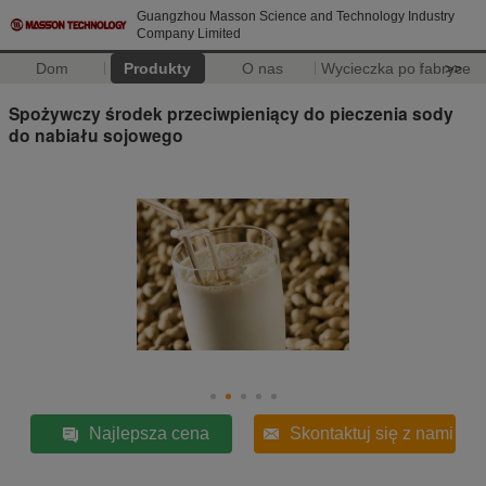
Guangzhou Masson Science and Technology Industry
Company Limited
Dom
Produkty
O nas
Wycieczka po fabryce
>>
Spożywczy środek przeciwpieniący do pieczenia sody
do nabiału sojowego
Najlepsza cena
Skontaktuj się z nami