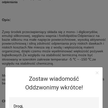
odpieniania
Opis:
Żywy środek przeciwpieniący składa się z mono- i diglicerydów,
emulsji silikonowej, węglanu wapnia i fosfolipidów.Odpieniacz na
bazie silikonu ma małe napięcie powierzchniowe, wysoką aktywność
powierzchniową i silną zdolność odpieniania przy niskich dawkach i
niskich kosztach.Nie miesza się z wodą i większością materii
organicznej, dzięki czemu może wyeliminować większość pożywek
bąbelkowych.Ze względu na stabilność termiczną może być
stosowany w szerokim zakresie temperatur -5 ℃ ~ -150 ℃;ze
względu na stabilność chemiczną.
Może być używany w
proces fermentacji na produkcie sojowym lub mleku
Zostaw wiadomość
roztwory kwasów, zasad i soli
sojowym w celu przeciwdziałania pienieniu
bez szkody dla jakości produktu, jeśli formuła jest odpowiednia.
Oddzwonimy wkrótce!
Charakterystyka produktu