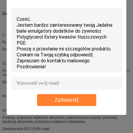
Zastosowanie:
1. napoje białkowe
Funkcja:stabilizuje tłuszcz i białko, zapobiega eliminacji i osadzaniu
Dawkowanie:00,05%-0,1% całkowitych produktów
2Lody.
Funkcja:unika tworzenia dużych kryształów lodu, poprawia wrażenie w ustach i
zapewnia kremową konsystencję, poprawia stabilizację
Dawkowanie:00,1%-0,2% całkowitych produktów
Produkty z mąki
Zatwierdź
3Chleba.
Funkcja: poprawia miękkość okruchów, zapewnia precyzyjną i jednolitą
strukturę okruchów, zmniejsza szybkość ustawienia
Dawkowanie:00,3-0,8% mąki