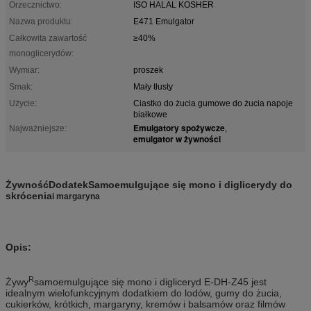
Orzecznictwo:
ISO HALAL KOSHER
Nazwa produktu:
E471 Emulgator
Całkowita zawartość
≥40%
monoglicerydów:
Wymiar:
proszek
Smak:
Mały tłusty
Użycie:
Ciastko do żucia gumowe do żucia napoje
białkowe
Emulgatory spożywcze
Najważniejsze:
,
emulgator w żywności
Żywność
Dodatek
Samoemulgujące się mono i diglicerydy do
skrócenia
i margaryna
Opis:
R
Żywy
samoemulgujące się mono i digliceryd E-DH-Z45 jest
idealnym wielofunkcyjnym dodatkiem do lodów, gumy do żucia,
cukierków, krótkich, margaryny, kremów i balsamów oraz filmów