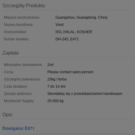
Szczegóły Produktu
Miejsce pochodzenia:
Guangzhou, Guangdong, Chiny
Nazwa handlowa:
Vivid
Orzecznictwo:
ISO, HALAL, KOSHER
Numer modelu:
DH-Z45, E471
Zapłata
Minimalne zamówienie:
2mt
Cena:
Please contact sales person
Szczegóły pakowania:
25kg / torba
Czas dostawy:
7 do 14 dni
Zasady płatności:
Skontaktuj się z przedstawicielem handlowym
Możliwość Supply:
20.000 kg
Opis
Emulgator E471