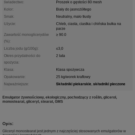
świadectwo:
Proszek o gęstości 80 mesh
Kolor:
Biały do ​​jasnożółtego
Smak:
Neutralny, mało tłusty
Użycie:
Chleb, ciasta, ciastka i chińska bułka na
parze
Zawartość monoglicerydów
≥ 90.0
(%):
Liczba jodu (g/100g):
≤3,0
Okres przydatności do
2 lata
spożycia:
Klasa:
Klasa spożywcza
Opakowanie:
25 kg/worek kraftowy
Składniki piekarskie
składniki pieczone
Najważniejsze:
,
Emulgator żywnościowy, ekologiczny, pochodzący z roślin, glicerol,
monostearat, gliceryl, stearat, GMS
Opis
:
Gliceryl monostearat jest jednym z najczęściej stosowanych emulgatorów w