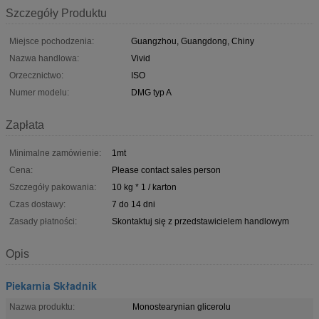
Szczegóły Produktu
Miejsce pochodzenia:
Guangzhou, Guangdong, Chiny
Nazwa handlowa:
Vivid
Orzecznictwo:
ISO
Numer modelu:
DMG typ A
Zapłata
Minimalne zamówienie:
1mt
Cena:
Please contact sales person
Szczegóły pakowania:
10 kg * 1 / karton
Czas dostawy:
7 do 14 dni
Zasady płatności:
Skontaktuj się z przedstawicielem handlowym
Opis
Piekarnia Składnik
Nazwa produktu:
Monostearynian glicerolu