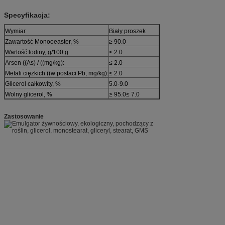
Specyfikacja:
Wymiar
Biały proszek
Zawartość Monooeaster, %
≥ 90.0
Wartość lodiny, g/100 g
≤ 2.0
Arsen ((As) / ((mg/kg):
≤ 2.0
Metali ciężkich ((w postaci Pb, mg/kg):
≤ 2.0
Glicerol całkowity, %
5.0-9.0
Wolny glicerol, %
≥ 95.0
≤ 7.0
Zastosowanie