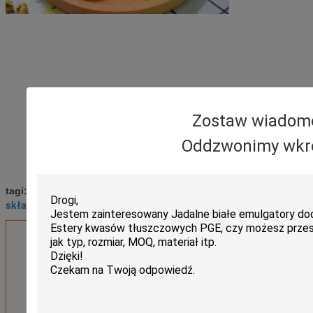
Zostaw wiadom
Oddzwonimy wkr
Składniki piekarskie
składniki pieczone
tagi:
,
,
składniki do pieczenia
Uzyskaj najlepszą cenę za
Emulgator żywnościowy,
ekologiczny, pochodzący z
roślin, glicerol, monostearat,