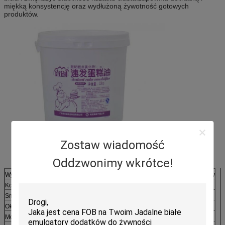
miękką konsystencję oraz wydłużoną żywotność gotowych
produktów.
Zostaw wiadomość
Specyfikacje:
Oddzwonimy wkrótce!
Wygląd:
Gęsta pasta lub woskowaty materiał stały
Kolor:
Brązowy
Smak:
/Neutralny, mały tłusty
Okres trwania
12 miesięcy
Moc piankowania (%):
≥ 600