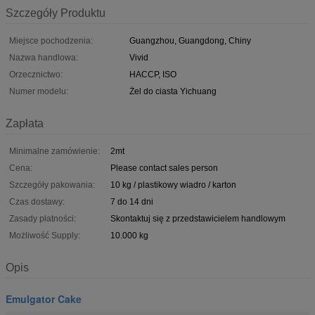
Szczegóły Produktu
Miejsce pochodzenia:
Guangzhou, Guangdong, Chiny
Nazwa handlowa:
Vivid
Orzecznictwo:
HACCP, ISO
Numer modelu:
Żel do ciasta Yichuang
Zapłata
Minimalne zamówienie:
2mt
Cena:
Please contact sales person
Szczegóły pakowania:
10 kg / plastikowy wiadro / karton
Czas dostawy:
7 do 14 dni
Zasady płatności:
Skontaktuj się z przedstawicielem handlowym
Możliwość Supply:
10.000 kg
Opis
Emulgator Cake