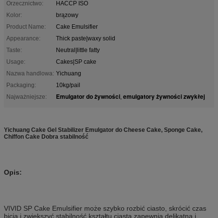
Orzecznictwo:
HACCP ISO
Kolor:
brązowy
Product Name:
Cake Emulsifier
Appearance:
Thick paste|waxy solid
Taste:
Neutral|little fatty
Usage:
Cakes|SP cake
Nazwa handlowa:
Yichuang
Packaging:
10kg/pail
Emulgator do żywności
emulgatory żywności zwykłej
Najważniejsze:
,
Yichuang Cake Gel Stabilizer Emulgator do Cheese Cake, Sponge Cake,
Chiffon Cake Dobra stabilność
Opis:
VIVID SP Cake Emulsifier może szybko rozbić ciasto, skrócić czas
bicia i zwiększyć stabilność kształtu ciasta.zapewnia delikatną i