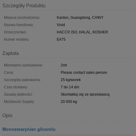
Szczegóły Produktu
Miejsce pochodzenia:
Kanton, Guangdong, CHINY
Nazwa handlowa:
Vivid
Orzecznictwo:
HACCP, ISO, HALAL, KOSHER
Numer modelu:
E475
Zapłata
Minimalne zamówienie:
2mt
Cena:
Please contact sales person
Szczegóły pakowania:
25 kg/worek
Czas dostawy:
7 do 14 dni
Zasady płatności:
Skontaktuj się ze sprzedawcą
Możliwość Supply:
20 000 kg
Opis
Monostearynian glicerolu