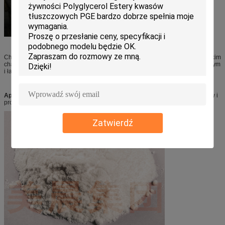
Charakter: Płatki lub proszek o barwie żółtawej do żółtej, bezwonny lub z lekkim
charakterystycznym zapachem poliglicerolu.Jest nieszkodliwym, nietoksycznym
i łatwo biodegradowalnym dodatkiem do żywności.
Aplikacja:
Jest to jeden z najlepszych emulgatorów do żywności, kosmetyków i
produktów zdrowotnych. Dobry emulgator do produktów piekarniczych.
Zatwierdź