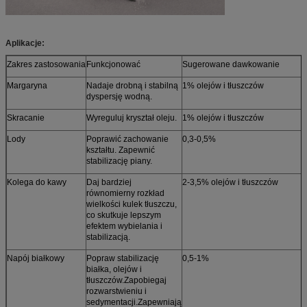
Aplikacje:
Zakres zastosowania
Funkcjonować
Sugerowane dawkowanie
Margaryna
Nadaje drobną i stabilną
1% olejów i tłuszczów
dyspersję wodną.
Skracanie
Wyreguluj kryształ oleju.
1% olejów i tłuszczów
Lody
Poprawić zachowanie
0,3-0,5%
kształtu. Zapewnić
stabilizację piany.
Kolega do kawy
Daj bardziej
2-3,5% olejów i tłuszczów
równomierny rozkład
wielkości kulek tłuszczu,
co skutkuje lepszym
efektem wybielania i
stabilizacją.
Napój białkowy
Popraw stabilizację
0,5-1%
białka, olejów i
tłuszczów.Zapobiegaj
rozwarstwieniu i
sedymentacji.Zapewniają