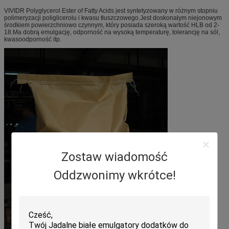
VIVIDR Polyglycerol Ester of Fatty Acids jest syntetyzowany w różnym stopniu
polimeryzacji poliglicerolu i kwasu tłuszczowego.Jest doskonałym niejonowym
środkiem powierzchniowo czynnym, który posiada szeroką wartość HLB od 2-
18.Ma dobrą emulgację, odporność na wysoką temperaturę, tolerancję na sól,
kwasoodporność itp.
Zostaw wiadomość
Oddzwonimy wkrótce!