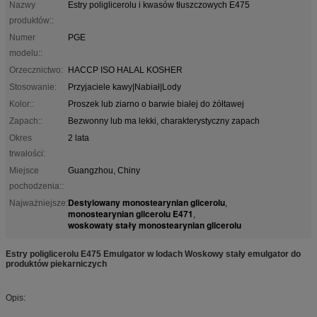
Nazwy
Estry poliglicerolu i kwasów tłuszczowych E475
produktów::
Numer
PGE
modelu::
Orzecznictwo:
HACCP ISO HALAL KOSHER
Stosowanie:
Przyjaciele kawy|Nabiał|Lody
Kolor::
Proszek lub ziarno o barwie białej do żółtawej
Zapach::
Bezwonny lub ma lekki, charakterystyczny zapach
Okres
2 lata
trwałości:
Miejsce
Guangzhou, Chiny
pochodzenia::
Destylowany monostearynian glicerolu
Najważniejsze:
,
monostearynian glicerolu E471
,
woskowaty stały monostearynian glicerolu
Estry poliglicerolu E475 Emulgator w lodach Woskowy stały emulgator do
produktów piekarniczych
Opis: