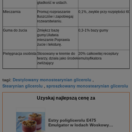
gładkość w ustach.
Mleczarnia
Promuj rozpraszanie
0,1%, zwykle przy rozpiętości 60
tłuszczów i zapobiegaj
rozwarstwianiu.
Guma do żucia
Zmiękcz bazę
0,3-1% bazy gumy
gumy.Ułatwia
mieszanie.Poprawia
żucie i teksturę.
Pielęgnacja osobista
Stosowany w kremie do
20% całkowitej receptury
twarzy, działa jako środek
emulsyfikatora
zwilżający
Destylowany monostearynian glicerolu
tagi:
,
Stearynian glicerolu
sproszkowany monostearynian glicerolu
,
Uzyskaj najlepszą cenę za
Estry poliglicerolu E475
Emulgator w lodach Woskowy
stały emulgator do produktów