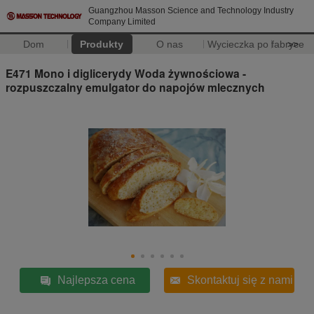
Guangzhou Masson Science and Technology Industry
Company Limited
Dom
Produkty
O nas
Wycieczka po fabryce
>>
E471 Mono i diglicerydy Woda żywnościowa -
rozpuszczalny emulgator do napojów mlecznych
Najlepsza cena
Skontaktuj się z nami