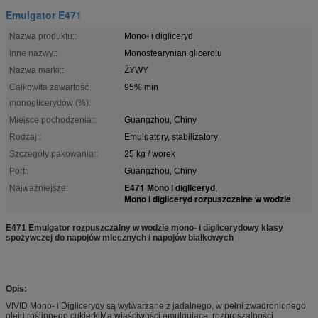
Emulgator E471
Nazwa produktu::
Mono- i digliceryd
Inne nazwy::
Monostearynian glicerolu
Nazwa marki::
ŻYWY
Całkowita zawartość
95% min
monoglicerydów (%):
Miejsce pochodzenia::
Guangzhou, Chiny
Rodzaj::
Emulgatory, stabilizatory
Szczegóły pakowania::
25 kg / worek
Port::
Guangzhou, Chiny
E471 Mono i digliceryd
Najważniejsze:
,
Mono i digliceryd rozpuszczalne w wodzie
E471 Emulgator rozpuszczalny w wodzie mono- i diglicerydowy klasy
spożywczej do napojów mlecznych i napojów białkowych
Opis:
VIVID Mono- i Diglicerydy są wytwarzane z jadalnego, w pełni zwadronionego
oleju roślinnego.cukierkiMa właściwości emulgujące, rozproszalności,