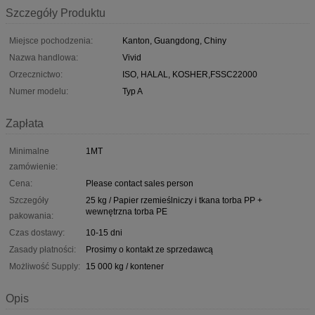
Szczegóły Produktu
Miejsce pochodzenia:
Kanton, Guangdong, Chiny
Nazwa handlowa:
Vivid
Orzecznictwo:
ISO, HALAL, KOSHER,FSSC22000
Numer modelu:
Typ A
Zapłata
Minimalne
1MT
zamówienie:
Cena:
Please contact sales person
Szczegóły
25 kg / Papier rzemieślniczy i tkana torba PP +
wewnętrzna torba PE
pakowania:
Czas dostawy:
10-15 dni
Zasady płatności:
Prosimy o kontakt ze sprzedawcą
Możliwość Supply:
15 000 kg / kontener
Opis