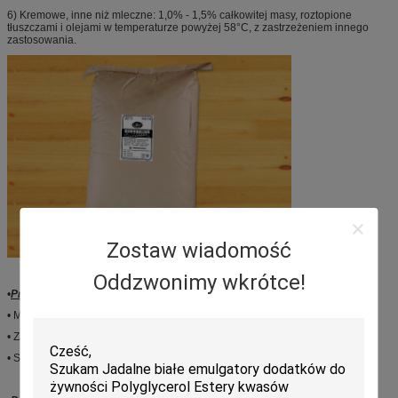
6) Kremowe, inne niż mleczne: 1,0% - 1,5% całkowitej masy, roztopione
tłuszczami i olejami w temperaturze powyżej 58°C, z zastrzeżeniem innego
zastosowania.
Zostaw wiadomość
Oddzwonimy wkrótce!
•
Przy produkcji mleka do picia
Protein drink.
• Mają działanie emulgujące na tłuszcz mleczny.
• Zapobieganie delaminacji i osadnieniu.
• Sprawiają, że usta czują się gładko